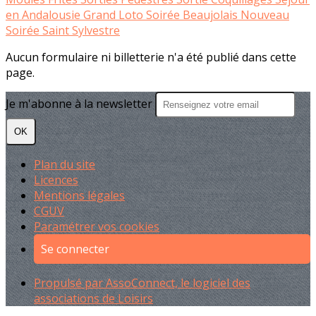
en Andalousie
Grand Loto
Soirée Beaujolais Nouveau
Soirée Saint Sylvestre
Aucun formulaire ni billetterie n'a été publié dans cette
page.
Je m'abonne à la newsletter
OK
Plan du site
Licences
Mentions légales
CGUV
Paramétrer vos cookies
Se connecter
Propulsé par AssoConnect, le logiciel des
associations de Loisirs