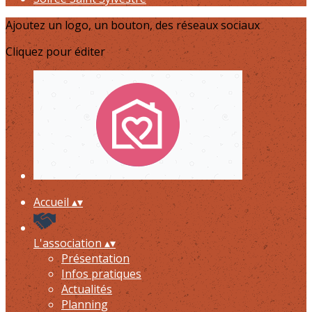
Ajoutez un logo, un bouton, des réseaux sociaux
Cliquez pour éditer
Accueil
▴
▾
L'association
▴
▾
Présentation
Infos pratiques
Actualités
Planning