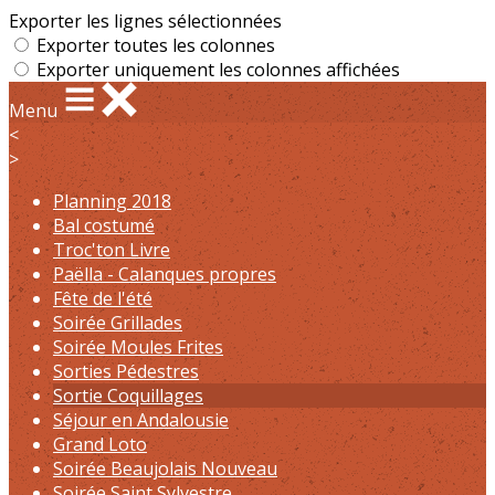
Exporter les lignes sélectionnées
Exporter toutes les colonnes
Exporter uniquement les colonnes affichées
Menu
<
>
Planning 2018
Bal costumé
Troc'ton Livre
Paëlla - Calanques propres
Fête de l'été
Soirée Grillades
Soirée Moules Frites
Sorties Pédestres
Sortie Coquillages
Séjour en Andalousie
Grand Loto
Soirée Beaujolais Nouveau
Soirée Saint Sylvestre