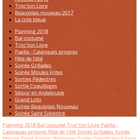
Troc'ton Livre
Beaujolais nouveau 2017
La cote bleue
Planning 2018
Bal costumé
Troc'ton Livre
Paëlla - Calanques propres
Fête de l'été
Soirée Grillades
Soirée Moules Frites
Sorties Pédestres
Sortie Coquillages
Séjour en Andalousie
Grand Loto
Soirée Beaujolais Nouveau
Soirée Saint Sylvestre
Planning 2018
Bal costumé
Troc'ton Livre
Paëlla -
Calanques propres
Fête de l'été
Soirée Grillades
Soirée
Moules Frites
Sorties Pédestres
Sortie Coquillages
Séjour